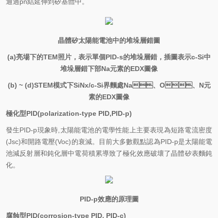
通過pn結延伸到矽基體中。
晶體矽太陽能電池中的堆垛層錯圖
(a)亮場下的TEM照片，表示單個PID-s的堆垛層錯，插圖表示c-Si中
堆垛層錯下部Na元素的EDX圖像
(b) ~ (d)STEM模式下SiNx/c-Si界麵處Na、O、N元
素的EDX圖像
極化型PID(polarization-type PID,PID-p)
發生PID-p現象時,太陽能電池的電學性能上主要表現為短路電流密度
(Jsc)和開路電壓(Voc)的衰減。目前大多數觀點認為PID-p是太陽能電
池減反射層和鈍化層中電荷積累導致了極化效應破壞了晶體矽表麵鈍
化。
PID-p
效應的原理圖
腐蝕型PID(corrosion-type PID, PID-c)