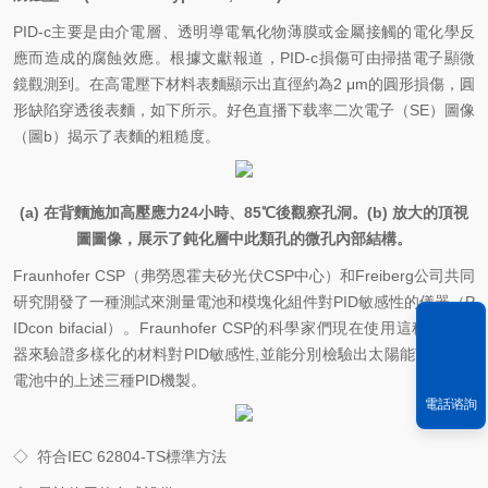
PID-c
主要是由介電層、透明導電氧化物薄膜或金屬接觸的電化學反
應而造成的腐蝕效應。根據文獻報道，PID-c損傷可由掃描電子顯微
鏡觀測到。在高電壓下材料表麵顯示出直徑約為2 μm的圓形損傷，圓
形缺陷穿透後表麵，如下所示。好色直播下载率二次電子（SE）圖像
（圖b）揭示了表麵的粗糙度。
(a)
在背麵施加高壓應力24小時、85℃後觀察孔洞。(b) 放大的頂視
圖圖像，展示了鈍化層中此類孔的微孔內部結構。
Fraunhofer CSP
（弗勞恩霍夫矽光伏CSP中心）和Freiberg公司共同
研究開發了一種測試來測量電池和模塊化組件對PID敏感性的儀器（P
IDcon bifacial）。Fraunhofer CSP的科學家們現在使用這種測試儀
器來驗證多樣化的材料對PID敏感性,並能分別檢驗出太陽能TOPCon
電池中的上述三種PID機製。
電話谘詢
◇
符合IEC 62804-TS標準方法