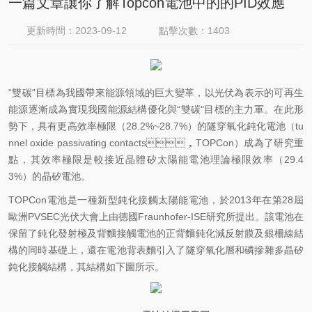
一篇文章讓你了解Topcon電池中的的PID效應
更新時間：2023-09-12
點擊次數：1403
“雙碳"目標為我國帶來能源領域的巨大變革，以光伏為表示的可再生
能源逐漸成為實現我國能源結構優化與“雙碳"目標的主力軍。在此形
勢下，具有更高效率極限（28.2%~28.7%）的隧穿氧化鈍化電池（tu
nnel oxide passivating contacts，TOPCon）成為了研究重
點，其效率極限是較接近晶體矽太陽能電池理論極限效率（29.4
3%）的晶矽電池。
TOPCon
電池是一種新型鈍化接觸太陽能電池，於2013年在第28屆
歐洲PVSEC光伏大會上由德國Fraunhofer-ISE研究所提出。該電池在
保留了鈍化發射極及背麵接觸電池的正背麵鈍化減反射膜及銀柵線結
構的同時基礎上，還在電池背表麵引入了隧穿氧化層和磷摻雜多晶矽
鈍化接觸結構，其結構如下圖所示。