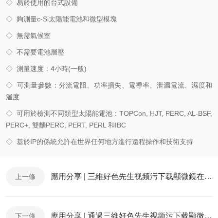
◇
易於使用的台式設備
◇
夠測量c-Si太陽能電池和微型模塊
◇
無需氣候室
◇
不需要電池層壓
◇
測量速度：4小時(一般)
◇
可測量參數：分流電阻、功率損失、電導率、泄漏電流、濕度和
溫度
◇
可用於檢測不同類型太陽能電池：TOPCon, HJT, PERC, AL-BSF,
PERC+, 雙麵PERC, PERT, PERL 和IBC
◇
基於IP的係統允許在世界任何地方進行遠程操作和技術支持
應用分享 | 三維好色先生视频污下载顯微鏡在第二代高溫超導體失效分析研究中的應用
上一條
應用分享 | 通過三維好色先生视频污下载顯微鏡（XRM）揭示過濾介質工作機理
下一條