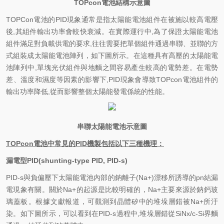
TOPcon
電池結構示意圖
TOPCon
電池的PID現象通常是指太陽能電池組件在被施以較高電壓
後,其組件輸出功率會較快衰減。在實際運行中,為了保證太陽能電池
組件滿足對負載供電的要求,往往需要把單個組件通過串聯、並聯的方
式組裝成太陽能電池陣列，如下圖所示。在這種具有高壓的太陽能電
池陣列中,單塊光伏組件與地麵之間容易產生較高的電勢差。在電勢
差、溫度和濕度等因素的影響下,PID現象會導致TOPcon電池組件的
輸出功率降低,從而影響整個太陽能發電係統的性能。
串聯太陽能電池示意圖
TOPcon電池中常見的PID機製包括以下三種機理：
漏電型PID(shunting-type PID, PID-s)
PID-s
與負偏壓下太陽能電池內部的鈉離子(Na+)漂移所誘導的pn結漏
電現象有關。關於Na+的起源是比較明確的，Na+主要來源於鈉鈣玻
璃蓋板。根據文獻報道，可觀測到晶體矽中的堆垛層錯被Na+所汙
染。如下圖所示，可以看到在PID-s過程中,堆垛層錯從SiNx/c-Si界麵