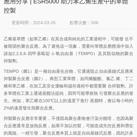
應用分享 | ESR5000 助力苯乙烯生產中的單體
控製
更新時間：2024-03-26
點擊次數：506
乙烯基單體（如苯乙烯）在其合成和純化的工業過程中，可能發 生不
被期望的聚合反應。為了避免這一現象，需要向單體反應體係中加入
諸如2,2,6,6-四甲基呱啶-1-氧自由基（TEMPO）及其類似物的聚合
抑製劑。
TEMPO（圖1）是一種自由基化合物，它通過阻止自由基鏈式反應來
抑製聚合反應（圖2）。典型工業單體，如丙烯酸酯、氯乙 烯、丁二
烯和苯乙烯，在加工及安全運輸和儲存過程中都需要聚 合抑製劑。許
多單體在工業上通過蒸餾法提純，因而可能導致熱 引發聚合反應的發
生。例如，苯乙烯在100℃以上的溫度下進行 蒸餾時，會以每小時約
2%的速度發生熱聚合反應。
抑製聚合反應非常重要，不僅因為聚合產物會汙染分餾塔，也因為聚
合反應通常是放熱反應，如果不加以控製，可能造成失控反應和潛在
的風險。一經引發，聚合反應本質上就是自由基鏈式反應，因此許多